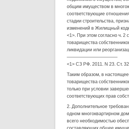
общим имуществом в многок
соответствующие отношения 
стадии строительства, приз
изменений в Жилищный коде
<1>. При этом согласно ч. 2
товарищества собственников
ликвидации или реорганизац
———————————
<1> СЗ РФ. 2011. N 23. Ст. 32
Таким образом, в настояще
товарищества собственников
только при условии заверш
соответствующих прав собст
2. Дополнительное требован
одном многоквартирном доме
всего необходимостью обесп
составляющих общее имущес