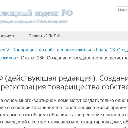
лищный кодекс РФ
вующая редакция с Комментариями
 юриста
Скачать ЖК РФ
ел VI. Товарищество собственников жилья
»
Глава 13. Созд
в жилья
»
Статья 136. Создание и государственная регист
Ф (действующая редакция). Создан
 регистрация товарищества собств
в одном многоквартирном доме могут создать только одно
ние о создании товарищества собственников жилья приним
м доме на их общем собрании. Такое решение считается п
и помещений в соответствующем многоквартирном доме, о