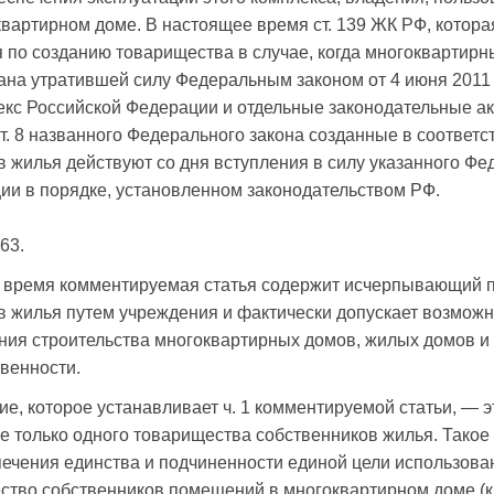
вартирном доме. В настоящее время ст. 139 ЖК РФ, котор
по созданию товарищества в случае, когда многоквартирн
нана утратившей силу Федеральным законом от 4 июня 2011 
кс Российской Федерации и отдельные законодательные а
 ст. 8 названного Федерального закона созданные в соответс
 жилья действуют со дня вступления в силу указанного Фед
ии в порядке, установленном законодательством РФ.
63.
е время комментируемая статья содержит исчерпывающий п
 жилья путем учреждения и фактически допускает возмож
ения строительства многоквартирных домов, жилых домов 
венности.
ие, которое устанавливает ч. 1 комментируемой статьи, — 
 только одного товарищества собственников жилья. Тако
ечения единства и подчиненности единой цели использова
тво собственников помещений в многоквартирном доме (к 