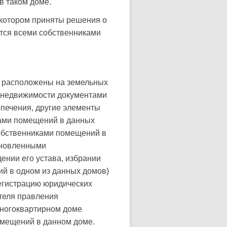
в таком доме.
 котором приняты решения о
ется всеми собственниками
а расположены на земельных
е недвижимости документами
спечения, другие элементы
ками помещений в данных
собственниками помещений в
тановленными
ении его устава, избрании
ий в одном из данных домов)
егистрацию юридических
ателя правления
многоквартирном доме
омещений в данном доме.