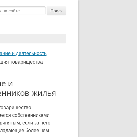
ание и деятельность
рация товарищества
ие и
енников жилья
 товарищество
ается собственниками
ринятым, если за него
бладающие более чем