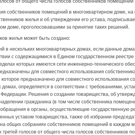
лосов от общего числа голосов собственников помещений 
ния собственников помещений в многоквартирном доме, на
твенников жилья и об утверждении его устава, подписыва
ом доме, проголосовавшими за принятие таких решений.
ков жилья может быть создано:
ий в нескольких многоквартирных домах, если данные дом
тствии с содержащимися в Едином государственном реестр
еделах которых имеются сети инженерно-технического обе
редназначены для совместного использования собственни
, которое предназначено для совместного использования 
 домах, определяется в соответствии с требованиями, ус
Федерации. Решения о создании товарищества, об утвержд
наделении гражданина (в том числе собственника помещен
 обращения в органы, осуществляющие государственную р
тренных уставом товарищества, также об избрании председ
на общих собраниях собственников помещений в каждом 
 третей голосов от общего числа голосов собственников п