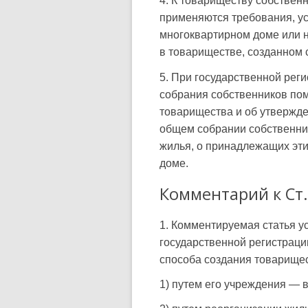
4. К товариществу собственн
применяются требования, у
многоквартирном доме или н
в товариществе, созданном 
5. При государственной рег
собрания собственников по
товарищества и об утвержден
общем собрании собственни
жилья, о принадлежащих эт
доме.
Комментарий к Ст.
1. Комментируемая статья у
государственной регистраци
способа создания товарищес
1) путем его учреждения — в