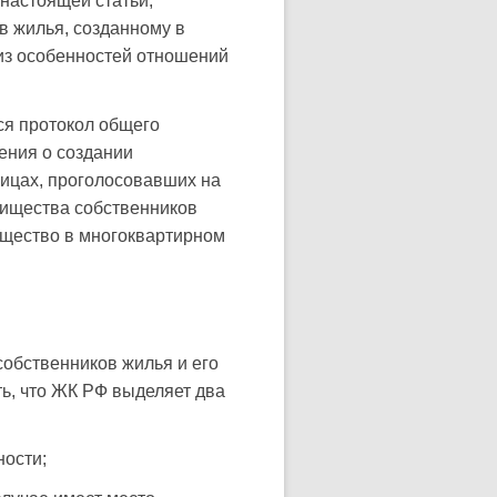
 настоящей статьи,
в жилья, созданному в
 из особенностей отношений
ся протокол общего
ения о создании
лицах, проголосовавших на
рищества собственников
ущество в многоквартирном
собственников жилья и его
ть, что ЖК РФ выделяет два
ности;