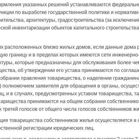
ормления указанных решений устанавливаются федеральн
нкции по выработке государственной политики и норматив
ительства, архитектуры, градостроительства (за исключени
ческой инвентаризации объектов капитального строительств
ких расположенных близко жилых домов, если данные дома
щую границу и в пределах которых имеются сети инженерно
туры, которые предназначены для обслуживания более чем
ества, об утверждении его устава принимаются по соглаш
збрании правления товарищества, о наделении гражданина 
) полномочием заявителя для обращения в органы, осуще
ц, и в случаях, предусмотренных уставом товарищества, т
варищества принимаются на общем собрании собственник
 третей голосов от общего числа голосов собственников ж
ация товарищества собственников жилья осуществляется в 
рственной регистрации юридических лиц.