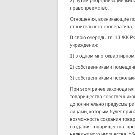
2) путем реорганизации жил
правопреемство.
Отношения, возникающие по
строительного кооператива, 
В свою очередь, гл. 13 ЖК 
учреждения:
1) в одном многоквартирно
2) собственниками помещени
3) собственниками нескольк
При этом ранее законодате
товарищества собственнико
дополнительно предусматри
лицами, которым будет прин
возможность создания товар
создания товарищества, пре
недвижимого имущества, обе