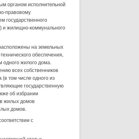
ым органом исполнительной
но-правовому
ем государственного
а) и жилищно-коммунального
 расположены на земельных
-технического обеспечения,
 одного жилого дома.
ению всех собственников
(в том числе одного из
ствляющие государственную
акже об избрании
ов жилых домов
илых домов.
соответствии с