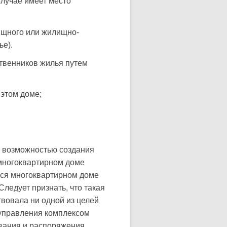
случае имеет место
ищного или жилищно-
ье).
ственников жилья путем
этом доме;
й возможностью создания
многоквартирном доме
ся многоквартирном доме
ледует признать, что такая
вовала ни одной из целей
 управления комплексом
ования и распоряжения