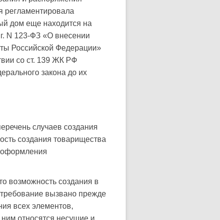
ая регламентировала
ый дом еще находится на
г. N 123-ФЗ «О внесении
кты Российской Федерации»
твии со ст. 139 ЖК РФ
ерального закона до их
еречень случаев создания
ность создания товарищества
и оформления
это возможность создания в
е требование вызвано прежде
ния всех элементов,
ним относятся несущие и