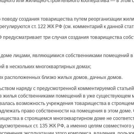
ищного или жилищно-строительного кооператива — в этом 
 поводу создания товарищества путем реорганизации жил
регулируются ст. 122 ЖК РФ (см. комментарий к данной стат
РФ предусматривает три случая создания товарищества соб
м доме лицами, являющимися собственниками помещений в 
й в нескольких многоквартирных домах;
их расположенных близко жилых домов, дачных домов.
льством наряду с предусмотренной комментируемой статье
в жилья собственниками помещений в уже существующем 
валась возможность учреждения товарищества в строящем
адлежать право собственности на помещения в этом доме. С
ищества в строящемся многоквартирном доме не соответст
дусмотренных ст. 135 ЖК РФ, а именно целям совместного
спечения эксплуатации этого комплекса, владения, польз