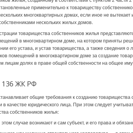
иков жилья, созданному в соответствии с пунктом 2 части 2
становленные применительно к товариществу собственнико
ескольких многоквартирных домах, если иное не вытекает
собственниками нескольких жилых домов.
истрации товарищества собственников жилья представляют
мещений в многоквартирном доме, на котором приняты реш
ии его устава, и устав товарищества, а также сведения о 
ков помещений в многоквартирном доме за создание това
им лицам долях в праве общей собственности на общее им
 136 ЖК РФ
станавливает общие требования к созданию товарищества 
и в качестве юридического лица. При этом следует учитыва
тва собственников жилья:
 этом случае возникают и сам субъект, и его права и обязан