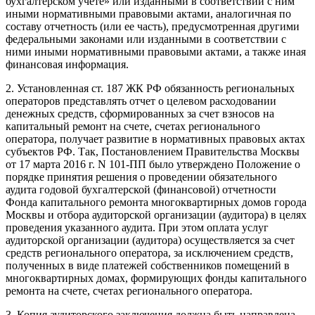
бухгалтерском учете» или изданными в соответствии с ним
иными нормативными правовыми актами, аналогичная по
составу отчетность (или ее часть), предусмотренная другими
федеральными законами или изданными в соответствии с
ними иными нормативными правовыми актами, а также иная
финансовая информация.
2. Установленная ст. 187 ЖК РФ обязанность региональных
операторов представлять отчет о целевом расходовании
денежных средств, сформированных за счет взносов на
капитальный ремонт на счете, счетах регионального
оператора, получает развитие в нормативных правовых актах
субъектов РФ. Так, Постановлением Правительства Москвы
от 17 марта 2016 г. N 101-ПП было утверждено Положение о
порядке принятия решения о проведении обязательного
аудита годовой бухгалтерской (финансовой) отчетности
Фонда капитального ремонта многоквартирных домов города
Москвы и отбора аудиторской организации (аудитора) в целях
проведения указанного аудита. При этом оплата услуг
аудиторской организации (аудитора) осуществляется за счет
средств регионального оператора, за исключением средств,
полученных в виде платежей собственников помещений в
многоквартирных домах, формирующих фонды капитального
ремонта на счете, счетах регионального оператора.
3. Копия аудиторского заключения должна быть направлена