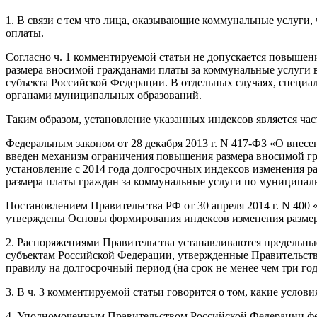
1. В связи с тем что лица, оказывающие коммунальные услуги,
оплаты.
Согласно ч. 1 комментируемой статьи не допускается повыше
размера вносимой гражданами платы за коммунальные услуги 
субъекта Российской Федерации. В отдельных случаях, специ
органами муниципальных образований.
Таким образом, установление указанных индексов является ча
Федеральным законом от 28 декабря 2013 г. N 417-ФЗ «О вне
введен механизм ограничения повышения размера вносимой гр
установление с 2014 года долгосрочных индексов изменения р
размера платы граждан за коммунальные услуги по муниципал
Постановлением Правительства РФ от 30 апреля 2014 г. N 40
утверждены Основы формирования индексов изменения размер
2. Распоряжениями Правительства устанавливаются предельны
субъектам Российской Федерации, утвержденные Правительст
правилу на долгосрочный период (на срок не менее чем три год
3. В ч. 3 комментируемой статьи говорится о том, какие усл
4. Уполномоченным Правительством Российской Федерации фед