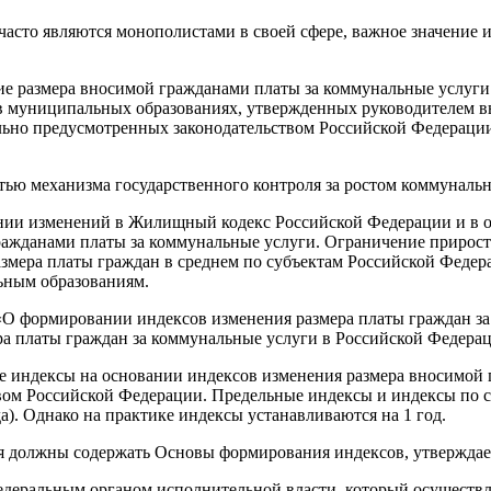
 часто являются монополистами в своей сфере, важное значение
ние размера вносимой гражданами платы за коммунальные услуг
в муниципальных образованиях, утвержденных руководителем в
ально предусмотренных законодательством Российской Федераци
стью механизма государственного контроля за ростом коммуналь
сении изменений в Жилищный кодекс Российской Федерации и в 
ажданами платы за коммунальные услуги. Ограничение прирост
азмера платы граждан в среднем по субъектам Российской Феде
ьным образованиям.
0 «О формировании индексов изменения размера платы граждан 
а платы граждан за коммунальные услуги в Российской Федерац
е индексы на основании индексов изменения размера вносимой 
вом Российской Федерации. Предельные индексы и индексы по 
а). Однако на практике индексы устанавливаются на 1 год.
овия должны содержать Основы формирования индексов, утвержд
еральным органом исполнительной власти, который осуществля