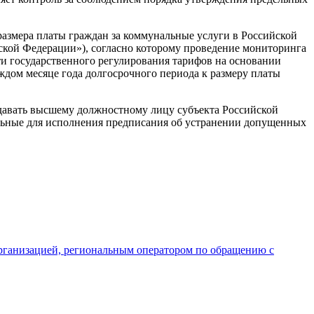
 размера платы граждан за коммунальные услуги в Российской
ской Федерации»), согласно которому проведение мониторинга
и государственного регулирования тарифов на основании
ждом месяце года долгосрочного периода к размеру платы
давать высшему должностному лицу субъекта Российской
ельные для исполнения предписания об устранении допущенных
рганизацией, региональным оператором по обращению с