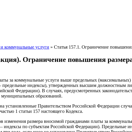
е и коммунальные услуги
»
Статья 157.1. Ограничение повышени
акция). Ограничение повышения размер
латы за коммунальные услуги выше предельных (максимальных) 
— предельные индексы), утвержденных высшим должностным ли
сийской Федерации). В случаях, предусмотренных законодатель
и муниципальных образований.
ся на установленные Правительством Российской Федерации сл
астью 1 статьи 157 настоящего Кодекса.
ов изменения размера вносимой гражданами платы за коммуналь
— индексы по субъектам Российской Федерации). Предельные и
ем три года, если иное не установлено Правительством Российск