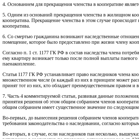
4. Основанием для прекращения членства в кооперативе являет
5. Одним из оснований прекращения членства в жилищном кооп
кооператива. Прекращение членства в этом случае происходит
кооператива.
6. Со смертью гражданина возникают наследственные отношения
помещение, которое было предоставлено при жизни члену коопе
Согласно п. 1 ст. 1177 ГК РФ в состав наследства члена потре
ему квартиру возникает только после полной выплаты паевого вз
паенакопление.
Статья 1177 ГК РФ устанавливает право наследников члена коо
множественном числе (и каждый из них в принципе может расс
принят тот из них, кто обладает преимущественным правом и в
7. Часть 4 комментируемой статьи, развивая данные положения
принятия решения об этом общим собранием членов кооператив
общим собранием имеет существенное значение по следующим
Во-первых, до вынесения решения собранием членов кооперат
требования законодательства о наследовании, согласно которы
Во-вторых, в случае, если наследников пая несколько, вышеу