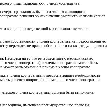
ческого лица, являющегося членом кооператива.
ся смерть гражданина, бывшего членом жилищного
 кооператива решения об исключении умершего из числа членов
что в состав наследственной массы входит не жилое
то право собственности у члена кооператива на предоставленную
дству переходит не право собственности на квартиру, а право на
 Несмотря на то что речь здесь идет о наследниках во
ого члена кооператива), в члены кооператива может быть
не может быть отказано в приеме в члены кооператива.
ника в члены кооператива и предусматривает необходимость
мость решения вопроса о приеме нового члена кооператива
м умершего члена кооператива, должны быть выполнены
ия наследника, имеющего преимущественное право на