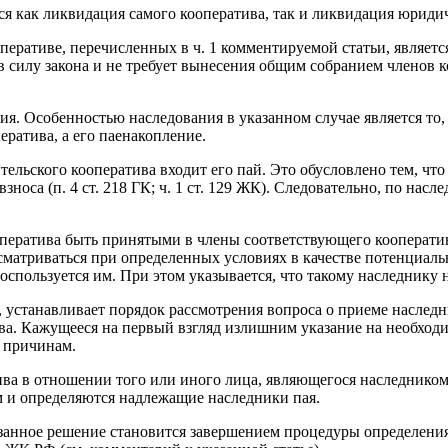
ся как ликвидация самого кооператива, так и ликвидация юриди
еративе, перечисленных в ч. 1 комментируемой статьи, являет
 в силу закона и не требует вынесения общим собранием членов
. Особенностью наследования в указанном случае является то, 
ратива, а его паенакопление.
бительского кооператива входит его пай. Это обусловлено тем, ч
носа (п. 4 ст. 218 ГК; ч. 1 ст. 129 ЖК). Следовательно, по насле
ператива быть принятыми в члены соответствующего кооператива.
матриваться при определенных условиях в качестве потенциальн
оспользуется им. При этом указывается, что такому наследнику 
, устанавливает порядок рассмотрения вопроса о приеме наслед
а. Кажущееся на первый взгляд излишним указание на необходи
 причинам.
ива в отношении того или иного лица, являющегося наследнико
м и определяются надлежащие наследники пая.
казанное решение становится завершением процедуры определен