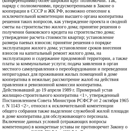
(конференциями) более широкий круг полномочий. Так,
наряду с полномочиями, предусмотренными в Законе о
кооперации в СССР и ЖК РФ, возможно отнесение к
исключительной компетенции высшего органа кооператива
решения таких вопросов, как утверждение проекта и сводной
сметы на строительство жилого дома; принятие решения о
получении банковского кредита на строительство дома;
утверждение расчета стоимости квартир; установление
размера паевых взносов; принятие решения о порядке
эксплуатации жилого дома; установление сроков внесения
взносов на капитальный ремонт жилого дома, на
эксплуатацию и содержание придомовой территории, а также
платы за коммунальные услуги; подача заявления в орган
местного самоуправления о переоборудовании и переведении
непригодных для проживания жилых помещений в доме
кооператива в нежилые; рассмотрение жалоб на действия
правления и ревизионной комиссии кооператива.
Действовавший до 19 апреля 1989 г. Примерный устав
жилищно-строительного кооператива <1>, утвержденный
Постановлением Совета Министров РСФСР от 2 октября 1965
г. N 1143 <2>, относил к исключительной компетенции
общего собрания также выделение служебной жилой площади
в доме кооператива для обслуживающего персонала.
Включение данных условий (отражающих вопросы
компетенции) в конкретные уставы не противоречит Закону о