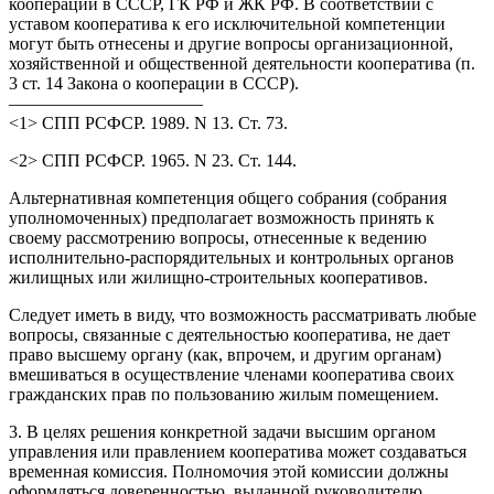
кооперации в СССР, ГК РФ и ЖК РФ. В соответствии с
уставом кооператива к его исключительной компетенции
могут быть отнесены и другие вопросы организационной,
хозяйственной и общественной деятельности кооператива (п.
3 ст. 14 Закона о кооперации в СССР).
———————————
<1> СПП РСФСР. 1989. N 13. Ст. 73.
<2> СПП РСФСР. 1965. N 23. Ст. 144.
Альтернативная компетенция общего собрания (собрания
уполномоченных) предполагает возможность принять к
своему рассмотрению вопросы, отнесенные к ведению
исполнительно-распорядительных и контрольных органов
жилищных или жилищно-строительных кооперативов.
Следует иметь в виду, что возможность рассматривать любые
вопросы, связанные с деятельностью кооператива, не дает
право высшему органу (как, впрочем, и другим органам)
вмешиваться в осуществление членами кооператива своих
гражданских прав по пользованию жилым помещением.
3. В целях решения конкретной задачи высшим органом
управления или правлением кооператива может создаваться
временная комиссия. Полномочия этой комиссии должны
оформляться доверенностью, выданной руководителю