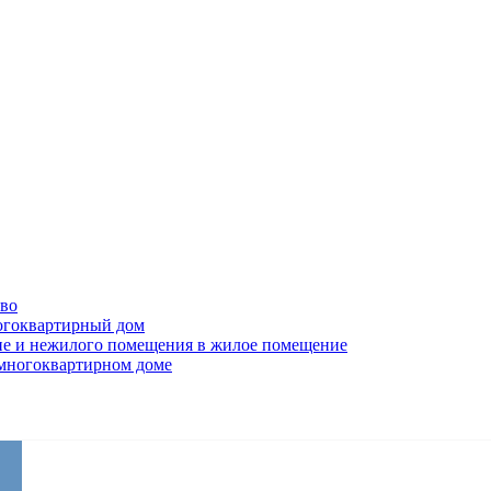
тво
огоквартирный дом
ие и нежилого помещения в жилое помещение
 многоквартирном доме